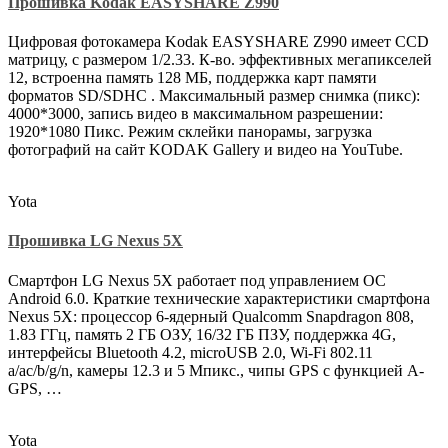
Прошивка Kodak EASYSHARE Z990
Цифровая фотокамера Kodak EASYSHARE Z990 имеет CСD
матрицу, с размером 1/2.33. К-во. эффективных мегапикселей
12, встроенна память 128 МБ, поддержка карт памяти
форматов SD/SDHC . Максимальный размер снимка (пикс):
4000*3000, запись видео в максимальном разрешении:
1920*1080 Пикс. Режим склейки панорамы, загрузка
фотографий на сайт KODAK Gallery и видео на YouTube.
Yota
Прошивка LG Nexus 5X
Смартфон LG Nexus 5X работает под управлением ОС
Android 6.0. Краткие технические характеристики смартфона
Nexus 5X: процессор 6-ядерный Qualcomm Snapdragon 808,
1.83 ГГц, память 2 ГБ ОЗУ, 16/32 ГБ ПЗУ, поддержка 4G,
интерфейсы Bluetooth 4.2, microUSB 2.0, Wi-Fi 802.11
a/ac/b/g/n, камеры 12.3 и 5 Мпикс., чипы GPS с функцией A-
GPS, …
Yota