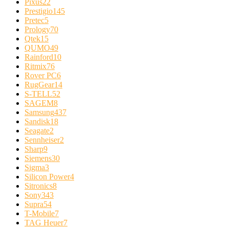
Pixus
22
Prestigio
145
Pretec
5
Prology
70
Qtek
15
QUMO
49
Rainford
10
Ritmix
76
Rover PC
6
RugGear
14
S-TELL
52
SAGEM
8
Samsung
437
Sandisk
18
Seagate
2
Sennheiser
2
Sharp
9
Siemens
30
Sigma
3
Silicon Power
4
Sitronics
8
Sony
343
Supra
54
T-Mobile
7
TAG Heuer
7