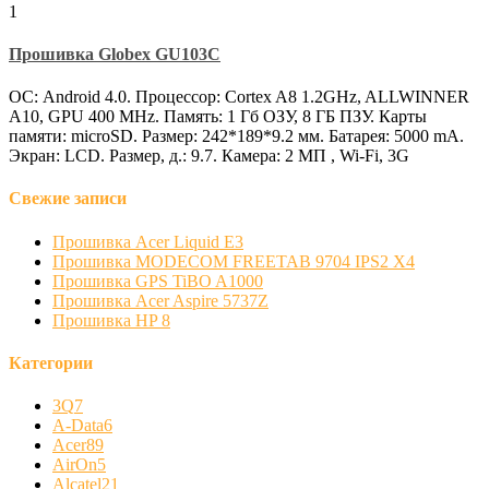
1
Прошивка Globex GU103C
ОС: Android 4.0. Процессор: Cortex A8 1.2GHz, ALLWINNER
A10, GPU 400 MHz. Память: 1 Гб ОЗУ, 8 ГБ ПЗУ. Карты
памяти: microSD. Размер: 242*189*9.2 мм. Батарея: 5000 mA.
Экран: LCD. Размер, д.: 9.7. Камера: 2 МП , Wi-Fi, 3G
Свежие записи
Прошивка Acer Liquid E3
Прошивка MODECOM FREETAB 9704 IPS2 X4
Прошивка GPS TiBO A1000
Прошивка Acer Aspire 5737Z
Прошивка HP 8
Категории
3Q
7
A-Data
6
Acer
89
AirOn
5
Alcatel
21