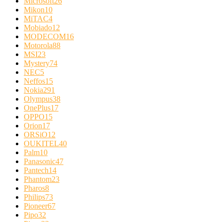
Microsoft
26
Mikon
10
MiTAC
4
Mobiado
12
MODECOM
16
Motorola
88
MSI
23
Mystery
74
NEC
5
Neffos
15
Nokia
291
Olympus
38
OnePlus
17
OPPO
15
Orion
17
ORSiO
12
OUKITEL
40
Palm
10
Panasonic
47
Pantech
14
Phantom
23
Pharos
8
Philips
73
Pioneer
67
Pipo
32