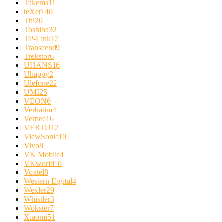
Takems
11
teXet
140
Thl
20
Toshiba
32
TP-Link
12
Transcend
9
Trekstor
6
UHANS
16
Uhappy
2
Ulefone
22
UMI
25
VEON
6
Verbatim
4
Vernee
16
VERTU
12
ViewSonic
10
Vivo
8
VK Mobile
4
VKworld
10
Voxtel
8
Western Digital
4
Wexler
29
Whistler
3
Wokster
7
Xiaomi
51