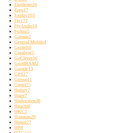
Elephone
28
Ergo
17
Explay
103
Fly
172
FlyAudio
19
Fujitsu
5
Garmin
2
General Mobile
4
Geotel
10
Gigabyte
5
GoClever
36
GoodRAM
2
Google
13
GPS
27
Gresso
11
Gretel
15
Hafury
7
Haier
7
Highscreen
38
Hitachi
8
HKC
5
Homtom
29
Honor
27
HP
8
HTC
132