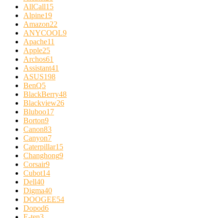
AllCall
15
Alpine
19
Amazon
22
ANYCOOL
9
Apache
11
Apple
25
Archos
61
Assistant
41
ASUS
198
BenQ
5
BlackBerry
48
Blackview
26
Bluboo
17
Borton
9
Canon
83
Canyon
7
Caterpillar
15
Changhong
9
Corsair
9
Cubot
14
Dell
40
Digma
40
DOOGEE
54
Dopod
6
E-ten
3