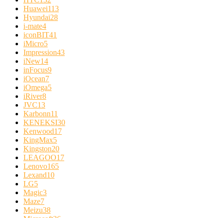
Huawei
113
Hyundai
28
i-mate
4
iconBIT
41
iMicro
5
Impression
43
iNew
14
inFocus
9
iOcean
7
iOmega
5
iRiver
8
JVC
13
Karbonn
11
KENEKSI
30
Kenwood
17
KingMax
5
Kingston
20
LEAGOO
17
Lenovo
165
Lexand
10
LG
5
Magic
3
Maze
7
Meizu
38