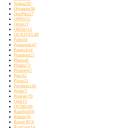
Nokia
291
Olympus
38
OnePlus
17
OPPO
15
Orion
17
ORSiO
12
OUKITEL
40
Palm
10
Panasonic
47
Pantech
14
Phantom
23
Pharos
8
Philips
73
Pioneer
67
Pipo
32
Pixus
22
Prestigio
145
Pretec
5
Prology
70
Qtek
15
QUMO
49
Rainford
10
Ritmix
76
Rover PC
6
RugGear
14