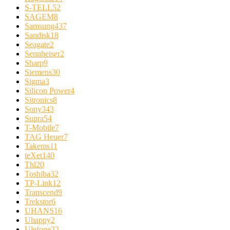
S-TELL
52
SAGEM
8
Samsung
437
Sandisk
18
Seagate
2
Sennheiser
2
Sharp
9
Siemens
30
Sigma
3
Silicon Power
4
Sitronics
8
Sony
343
Supra
54
T-Mobile
7
TAG Heuer
7
Takems
11
teXet
140
Thl
20
Toshiba
32
TP-Link
12
Transcend
9
Trekstor
6
UHANS
16
Uhappy
2
Ulefone
22