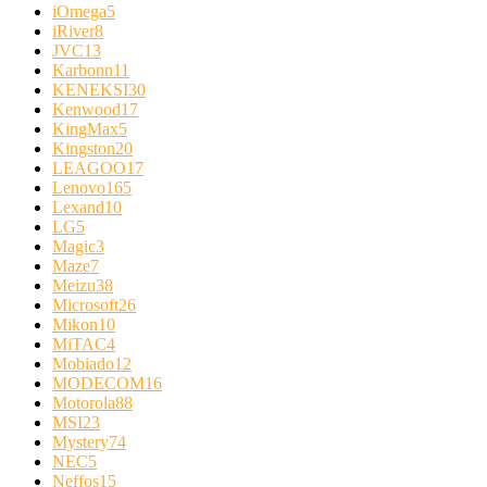
iOmega
5
iRiver
8
JVC
13
Karbonn
11
KENEKSI
30
Kenwood
17
KingMax
5
Kingston
20
LEAGOO
17
Lenovo
165
Lexand
10
LG
5
Magic
3
Maze
7
Meizu
38
Microsoft
26
Mikon
10
MiTAC
4
Mobiado
12
MODECOM
16
Motorola
88
MSI
23
Mystery
74
NEC
5
Neffos
15