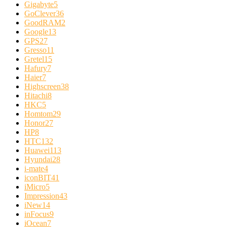
Gigabyte
5
GoClever
36
GoodRAM
2
Google
13
GPS
27
Gresso
11
Gretel
15
Hafury
7
Haier
7
Highscreen
38
Hitachi
8
HKC
5
Homtom
29
Honor
27
HP
8
HTC
132
Huawei
113
Hyundai
28
i-mate
4
iconBIT
41
iMicro
5
Impression
43
iNew
14
inFocus
9
iOcean
7