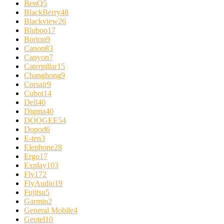
BenQ
5
BlackBerry
48
Blackview
26
Bluboo
17
Borton
9
Canon
83
Canyon
7
Caterpillar
15
Changhong
9
Corsair
9
Cubot
14
Dell
40
Digma
40
DOOGEE
54
Dopod
6
E-ten
3
Elephone
28
Ergo
17
Explay
103
Fly
172
FlyAudio
19
Fujitsu
5
Garmin
2
General Mobile
4
Geotel
10