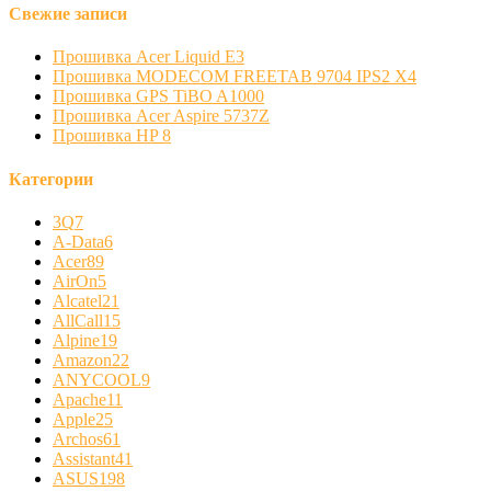
Свежие записи
Прошивка Acer Liquid E3
Прошивка MODECOM FREETAB 9704 IPS2 X4
Прошивка GPS TiBO A1000
Прошивка Acer Aspire 5737Z
Прошивка HP 8
Категории
3Q
7
A-Data
6
Acer
89
AirOn
5
Alcatel
21
AllCall
15
Alpine
19
Amazon
22
ANYCOOL
9
Apache
11
Apple
25
Archos
61
Assistant
41
ASUS
198